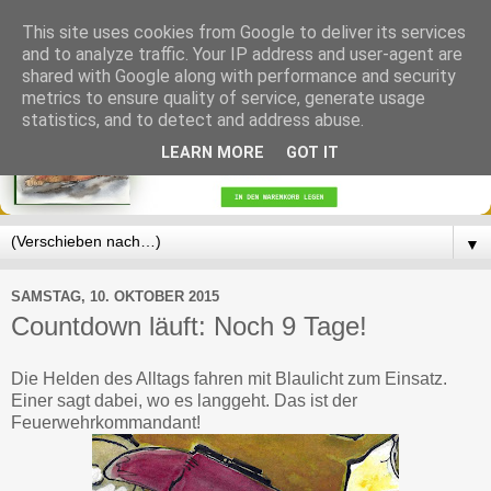
This site uses cookies from Google to deliver its services
and to analyze traffic. Your IP address and user-agent are
shared with Google along with performance and security
metrics to ensure quality of service, generate usage
statistics, and to detect and address abuse.
LEARN MORE
GOT IT
▼
SAMSTAG, 10. OKTOBER 2015
Countdown läuft: Noch 9 Tage!
Die Helden des Alltags fahren mit Blaulicht zum Einsatz.
Einer sagt dabei, wo es langgeht. Das ist der
Feuerwehrkommandant!