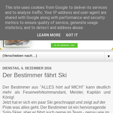
This site uses cookies from Google to deliver its services
and to analyze traffic. Your IP address and user-agent are
shared with Google along with performance and security
metrics to ensure quality of service, generate usage
statistics, and to detect and address abuse.
LEARN MORE
GOT IT
▼
DIENSTAG, 6. DEZEMBER 2016
Der Bestimmer fährt Ski
Der Bestimmer aus "ALLES hört auf MICH!" kann deutlich
mehr als Feuerwehrkommandant, Meister, Kapitän und
König!
Jetzt hat er sich ein paar Ski geschnappt und zeigt auf der
Piste was alles geht. Der Bestimmer ist ein hervorragende
Solo-Skier, aber er fährt auch gerne im Team - genau wie im