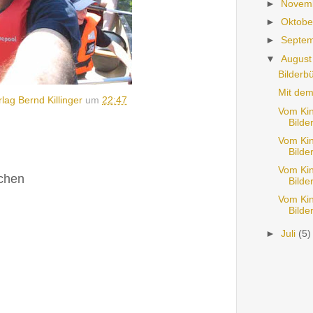
►
Novem
►
Oktob
►
Septe
▼
Augus
Bilderbü
Mit dem
lag Bernd Killinger
um
22:47
Vom Ki
Bilde
Vom Ki
Bilde
Vom Ki
ichen
Bilde
Vom Ki
Bilde
►
Juli
(5)