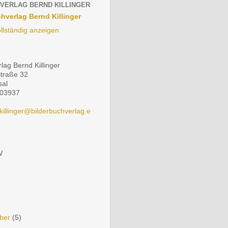
VERLAG BERND KILLINGER
hverlag Bernd Killinger
ollständig anzeigen
lag Bernd Killinger
Straße 32
sal
903937
killinger@bilderbuchverlag.e
V
ber
(5)