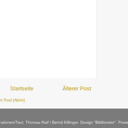
Startseite
Älterer Post
 Post (Atom)
trationen/Text: Thomas Raif / Bernd Killinger. Design "Bildfenster". Po