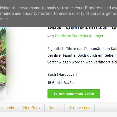
liver its services and to analyze traffic. Your IP address and u
rmance and security metrics to ensure quality of service, gene
buse.
eseprobe
Non-Book
Kaufen
Wir über uns