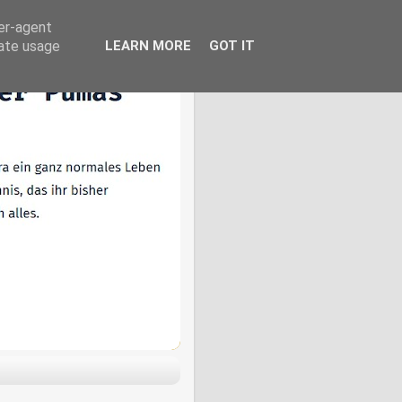
ser-agent
rate usage
LEARN MORE
GOT IT