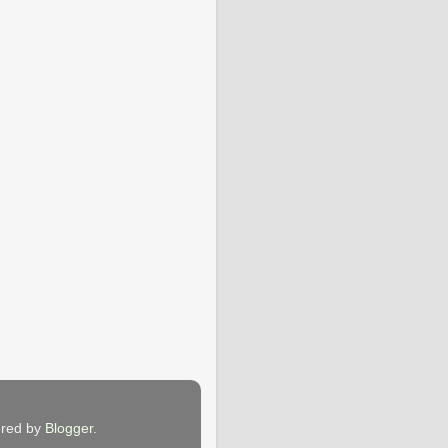
wered by
Blogger
.