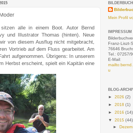
2015
BILDERBUCH
Bilderbuc
 Moder
Mein Profil v
 sitzen alle in einem Boot. Autor Bernd
IMPRESSUM
vy und Illustrator Thomas (hinten). Neue
Bilderbuchver
wir von diesem Ausflug nicht mitgebracht,
Franz-Liszt-
ren Vortrieb auf dem Fluss gearbeitet. Am
76646 Bruch
Tel.: 07257/
g Fahrt aufgenommen. Übrigens: In unserem
E-Mail:
m Herbst erscheint, spielt ein Kapitän eine
mailto:bernd.
u
BLOG-ARCHI
►
2026
(2)
►
2018
(1)
►
2016
(14)
▼
2015
(44)
►
Dezem